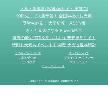
大学・学部選びの動画サイト 東進TV
90日先まで大胆予報！ 全国学校のお天気
受験生必見！ 大学情報・入試情報
きっと元気になる Proverb格言
将来の夢や進路を見つけよう 未来発見サイト
時刻も天気もイベントも掲載! ナガセ世界時計
このサイトについて
リンクについて
お問い合わせ
プライバシーポリシー
データ利用
サイトマップ
ニュースリリース
Copyright © NagaseBrothers Inc.