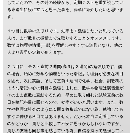
していたので、その時の経験から、定期テストを重要視してい
る東進生に役に立つと思った事を、簡単に紹介したいと思いま
す。
１つ目に数学の先取りです。効率よく勉強したいと思っている
人は、まず数Ⅱの微積まで先取りすることをオススメします。
数学は物理や情報(一部)を理解しやすくする道具となり、他の
人より素早い定着が狙えます。
２つ目に、テスト直前２週間(高３は３週間)の勉強順です。僕
の場合、始めに数学や物理といった暗記より理解が必要な科目
を固め、次に英語、そして直前１週間で化学、社会、副教科の
ような暗記中心の科目を勉強しました。数学や物理は演習量が
そのまま点数に直結するため、早めに取り組むと試験直前の数
日を暗記科目に回せるので、効率がいいと思います。また、数
学や物理は社会のように１問１答形式ではない為、勉強しても
すぐに伸びる科目ではありません。だから本当に定着している
のかどうか、周りと比較して不安に思うかもしれないですが、
周りの友達も同じ事を感じている為、自信を持って勉強してい