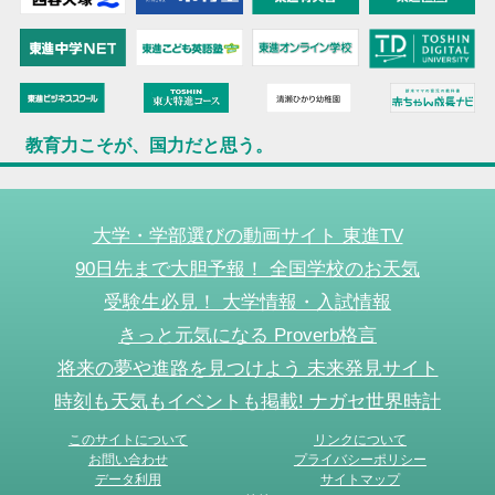
教育力こそが、国力だと思う。
大学・学部選びの動画サイト 東進TV
90日先まで大胆予報！ 全国学校のお天気
受験生必見！ 大学情報・入試情報
きっと元気になる Proverb格言
将来の夢や進路を見つけよう 未来発見サイト
時刻も天気もイベントも掲載! ナガセ世界時計
このサイトについて
リンクについて
お問い合わせ
プライバシーポリシー
データ利用
サイトマップ