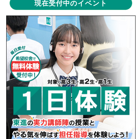
現在受付中のイベント
2026/08/02
後悔しない夏を過ごそう！
【 ブログ 】
2026/08/01
何も得られなかった夏休みにならないよ
うに！
【 ブログ 】
2026/07/31
人生で一番努力した夏にしよう！！
【 ブ
ログ 】
2026/07/31
【本日7/31締め切り！】夏期講習２講座
無料プレゼント！！
【 校舎からのお知らせ 】
2026/07/30
先取りの夏に！
【 ブログ 】
2026/07/29
夏こそ成績を伸ばすチャンス！
【 ブログ
】