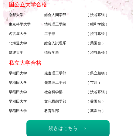
国公立大学合格
京都大学
総合人間学部
（ 渋谷幕張 ）
東京科学大学
情報理工学院
（ 昭和学院 ）
名古屋大学
工学部
（ 渋谷幕張 ）
北海道大学
総合入試理系
（ 薬園台 ）
筑波大学
情報学群
（ 渋谷幕張 ）
私立大学合格
早稲田大学
先進理工学部
（ 県立船橋 ）
早稲田大学
先進理工学部
（ 市川 ）
早稲田大学
社会科学部
（ 渋谷幕張 ）
早稲田大学
文化構想学部
（ 薬園台 ）
早稲田大学
教育学部
（ 薬園台 ）
続きはこちら ＞