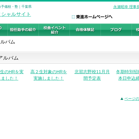
験の予備校・塾｜千葉県
永瀬昭幸 理事
ルバム
アルバム
生のHRを実
高２生対象のHRを
北習志野校11月月
冬期特別
しました！
実施しました！
間予定表
本日申込
ページ