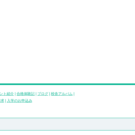
ント紹介
|
合格体験記
|
ブログ
|
校舎アルバム
|
請求
|
入学のお申込み