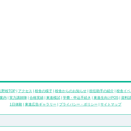
野校TOP
|
アクセス
|
校舎の様子
|
校舎からのお知らせ
|
担任助手の紹介
|
校舎イベ
案内
|
実力講師陣
|
合格実績
|
東進模試
|
学費・申込手続き
|
東進生向けPOS
|
資料
1日体験
|
東進広告ギャラリー
|
プライバシー・ポリシー
|
サイトマップ