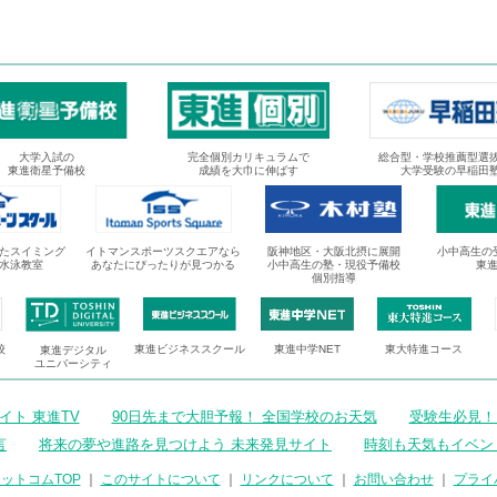
大学入試の
完全個別カリキュラムで
総合型・学校推薦型選
東進衛星予備校
成績を大巾に伸ばす
大学受験の早稲田
たスイミング
イトマンスポーツスクエアなら
阪神地区・大阪北摂に展開
小中高生の
水泳教室
あなたにぴったりが見つかる
小中高生の塾・現役予備校
東
個別指導
校
東進ビジネススクール
東進中学NET
東大特進コース
東進デジタル
ユニバーシティ
ト 東進TV
90日先まで大胆予報！ 全国学校のお天気
受験生必見！
言
将来の夢や進路を見つけよう 未来発見サイト
時刻も天気もイベン
ットコムTOP
｜
このサイトについて
｜
リンクについて
｜
お問い合わせ
｜
プライ