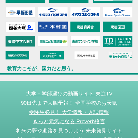
教育力こそが、国力だと思う。
大学・学部選びの動画サイト 東進TV
90日先まで大胆予報！ 全国学校のお天気
受験生必見！ 大学情報・入試情報
きっと元気になる Proverb格言
将来の夢や進路を見つけよう 未来発見サイト