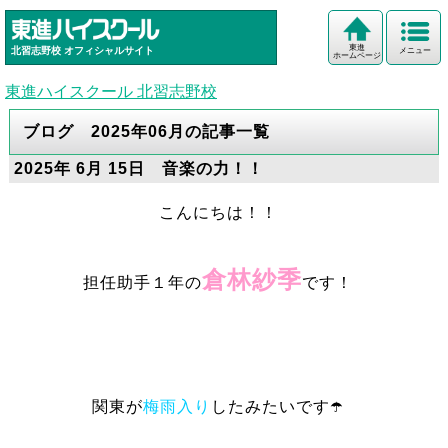
東進
北習志野校
オフィシャルサイト
メニュー
ホームページ
東進ハイスクール 北習志野校
ブログ 2025年06月の記事一覧
2025年 6月 15日 音楽の力！！
こんにちは！！
倉林紗季
担任助手１年の
です！
関東が
梅雨入り
したみたいです☂️