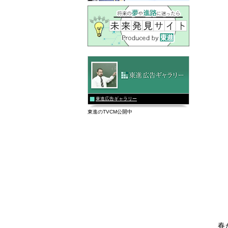
東進広告ギャラリー
東進のTVCM公開中
春