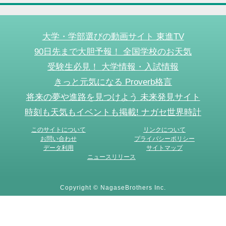
大学・学部選びの動画サイト 東進TV
90日先まで大胆予報！ 全国学校のお天気
受験生必見！ 大学情報・入試情報
きっと元気になる Proverb格言
将来の夢や進路を見つけよう 未来発見サイト
時刻も天気もイベントも掲載! ナガセ世界時計
このサイトについて
リンクについて
お問い合わせ
プライバシーポリシー
データ利用
サイトマップ
ニュースリリース
Copyright © NagaseBrothers Inc.