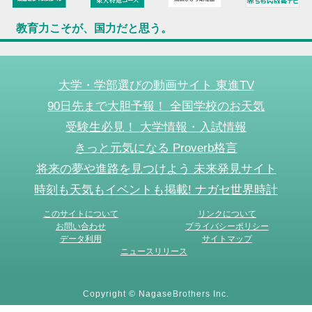
教育力こそが、国力だと思う。
大学・学部選びの動画サイト 東進TV
90日先まで大胆予報！ 全国学校のお天気
受験生必見！ 大学情報・入試情報
きっと元気になる Proverb格言
将来の夢や進路を見つけよう 未来発見サイト
時刻も天気もイベントも掲載! ナガセ世界時計
このサイトについて
リンクについて
お問い合わせ
プライバシーポリシー
データ利用
サイトマップ
ニュースリリース
Copyright © NagaseBrothers Inc.