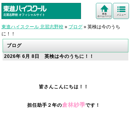
東進
北習志野校
オフィシャルサイト
メニュー
ホームページ
東進ハイスクール 北習志野校
»
ブログ
»
英検は今のうち
に！！
ブログ
2026年 6月 8日 英検は今のうちに！！
皆さんこんにちは！！
倉林紗季
担任助手
２
年の
です！