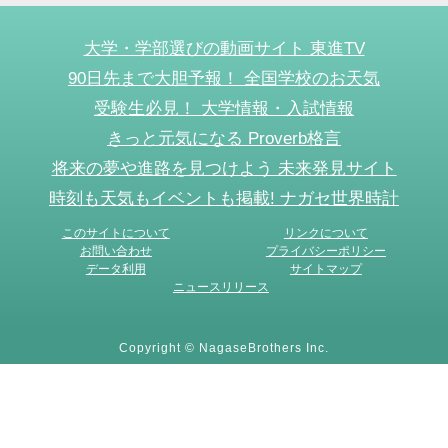
大学・学部選びの動画サイト 東進TV
90日先まで大胆予報！ 全国学校のお天気
受験生必見！ 大学情報・入試情報
きっと元気になる Proverb格言
将来の夢や進路を見つけよう 未来発見サイト
時刻も天気もイベントも掲載! ナガセ世界時計
このサイトについて
リンクについて
お問い合わせ
プライバシーポリシー
データ利用
サイトマップ
ニュースリリース
Copyright © NagaseBrothers Inc.