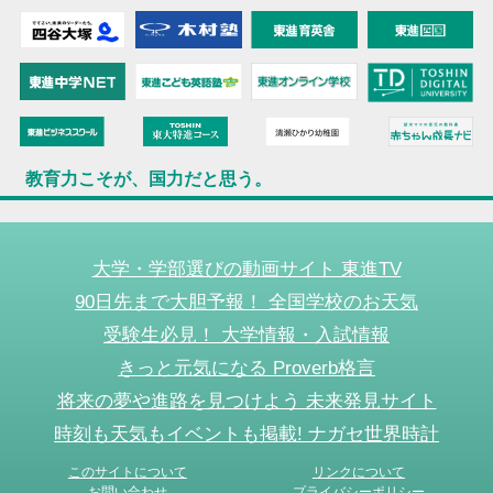
教育力こそが、国力だと思う。
大学・学部選びの動画サイト 東進TV
90日先まで大胆予報！ 全国学校のお天気
受験生必見！ 大学情報・入試情報
きっと元気になる Proverb格言
将来の夢や進路を見つけよう 未来発見サイト
時刻も天気もイベントも掲載! ナガセ世界時計
このサイトについて
リンクについて
お問い合わせ
プライバシーポリシー