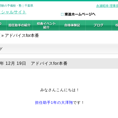
大学受験の予備校・塾｜千葉県
永瀬昭幸 理事
グ
»
アドバイスfor本番
グ
5年 12月 19日 アドバイスfor本番
みなさんこんにちは！
担任助手1年の
大澤翔
です！