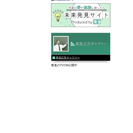
東進広告ギャラリー
東進のTVCM公開中