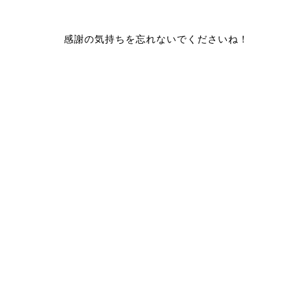
感謝の気持ちを忘れないでくださいね！
あとこれは完全に余談なのですが、趣味で受験した危険物取扱者乙４受かりました
落ちた英検を合わせると受験費用と申請代で２万くらい飛びました。