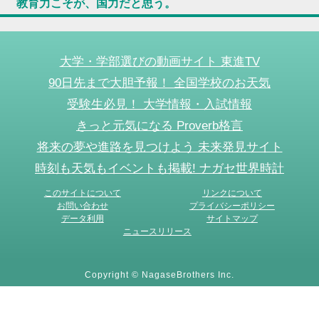
教育力こそが、国力だと思う。
大学・学部選びの動画サイト 東進TV
90日先まで大胆予報！ 全国学校のお天気
受験生必見！ 大学情報・入試情報
きっと元気になる Proverb格言
将来の夢や進路を見つけよう 未来発見サイト
時刻も天気もイベントも掲載! ナガセ世界時計
このサイトについて
リンクについて
お問い合わせ
プライバシーポリシー
データ利用
サイトマップ
ニュースリリース
Copyright © NagaseBrothers Inc.