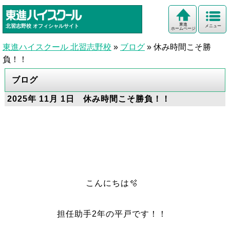
東進
北習志野校
オフィシャルサイト
メニュー
ホームページ
東進ハイスクール 北習志野校
»
ブログ
»
休み時間こそ勝
負！！
ブログ
2025年 11月 1日 休み時間こそ勝負！！
こんにちは🫧
担任助手2年の平戸です！！