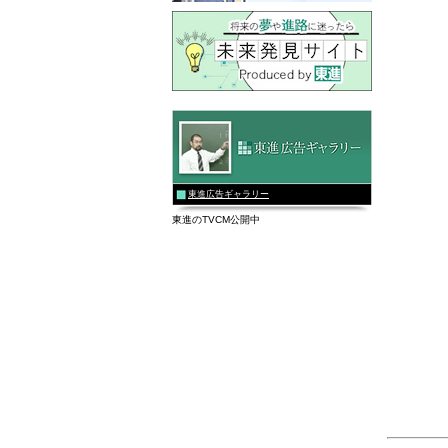
東進広告ギャラリー
東進のTVCM公開中