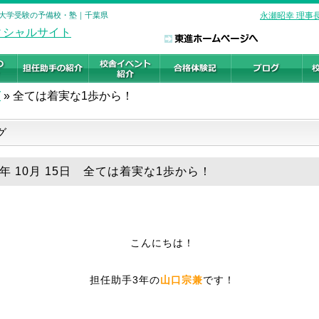
校 大学受験の予備校・塾｜千葉県
永瀬昭幸 理事
グ
»
全ては着実な1歩から！
グ
5年 10月 15日 全ては着実な1歩から！
こんにちは！
担任助手3年の
山口宗兼
です！