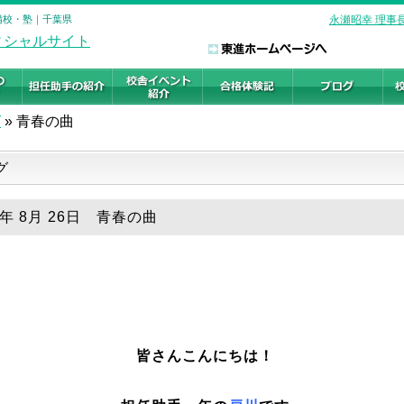
予備校・塾｜千葉県
永瀬昭幸 理事
グ
»
青春の曲
グ
5年 8月 26日 青春の曲
皆さんこんにちは！