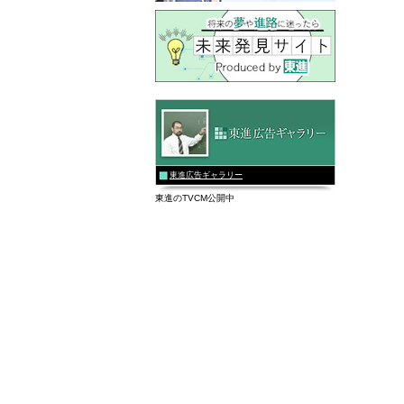
東進広告ギャラリー
東進のTVCM公開中