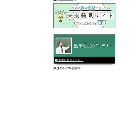
東進広告ギャラリー
東進のTVCM公開中