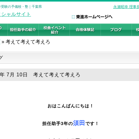
大学受験の予備校・塾｜千葉県
永瀬昭幸 理事
グ
»
考えて考えて考えろ
グ
25年 7月 10日 考えて考えて考えろ
おはこんばんにちは！
須田
担任助手3年の
です！