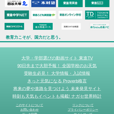
教育力こそが、国力だと思う。
大学・学部選びの動画サイト 東進TV
90日先まで大胆予報！ 全国学校のお天気
受験生必見！ 大学情報・入試情報
きっと元気になる Proverb格言
将来の夢や進路を見つけよう 未来発見サイト
時刻も天気もイベントも掲載! ナガセ世界時計
このサイトについて
リンクについて
お問い合わせ
プライバシーポリシー