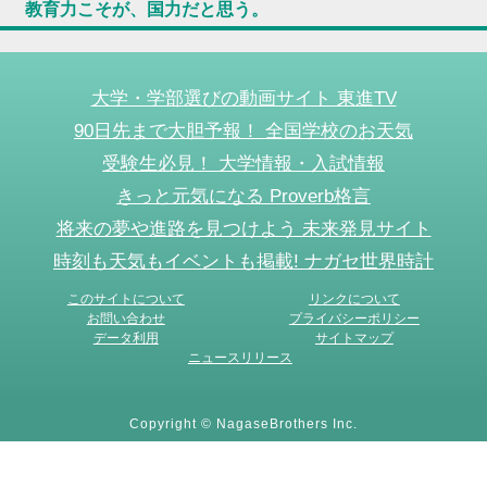
教育力こそが、国力だと思う。
大学・学部選びの動画サイト 東進TV
90日先まで大胆予報！ 全国学校のお天気
受験生必見！ 大学情報・入試情報
きっと元気になる Proverb格言
将来の夢や進路を見つけよう 未来発見サイト
時刻も天気もイベントも掲載! ナガセ世界時計
このサイトについて
リンクについて
お問い合わせ
プライバシーポリシー
データ利用
サイトマップ
ニュースリリース
Copyright © NagaseBrothers Inc.