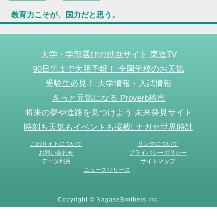
教育力こそが、国力だと思う。
大学・学部選びの動画サイト 東進TV
90日先まで大胆予報！ 全国学校のお天気
受験生必見！ 大学情報・入試情報
きっと元気になる Proverb格言
将来の夢や進路を見つけよう 未来発見サイト
時刻も天気もイベントも掲載! ナガセ世界時計
このサイトについて
リンクについて
お問い合わせ
プライバシーポリシー
データ利用
サイトマップ
ニュースリリース
Copyright © NagaseBrothers Inc.