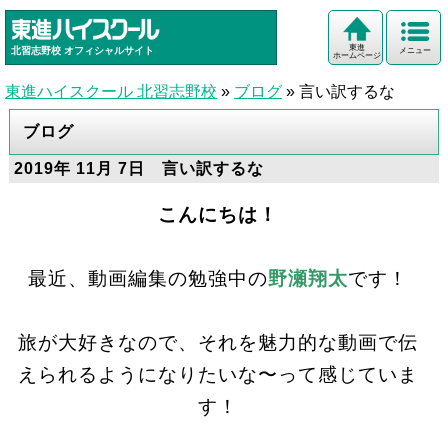
東進
北習志野校
オフィシャルサイト
メニュー
ホームページ
東進ハイスクール 北習志野校
»
ブログ
»
言い訳するな
ブログ
2019年 11月 7日 言い訳するな
こんにちは！
最近、動画編集の勉強中の
野瀬翔太
です！
旅が大好きなので、それを魅力的な動画で伝
えられるようになりたいな〜って感じていま
す！