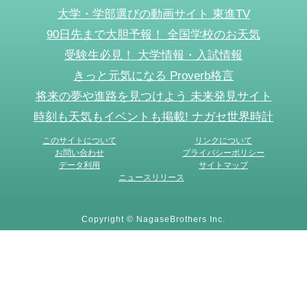
大学・学部選びの動画サイト 東進TV
90日先まで大胆予報！ 全国学校のお天気
受験生必見！ 大学情報・入試情報
きっと元気になる Proverb格言
将来の夢や進路を見つけよう 未来発見サイト
時刻も天気もイベントも掲載! ナガセ世界時計
このサイトについて
リンクについて
お問い合わせ
プライバシーポリシー
データ利用
サイトマップ
ニュースリリース
Copyright © NagaseBrothers Inc.