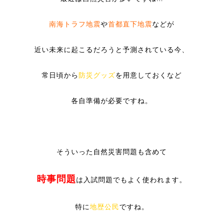
南海トラフ地震
や
首都直下地震
などが
近い未来に起こるだろうと予測されている今、
常日頃から
防災グッズ
を用意しておくなど
各自準備が必要ですね。
そういった自然災害問題も含めて
時事問題
は入試問題でもよく使われます。
特に
地歴公民
ですね。