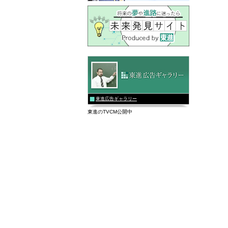
東進広告ギャラリー
東進のTVCM公開中