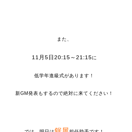
また、
11
月
5
日
20:15
～
21:15
に
低学年進級式があります！
新
GM
発表もするので絶対に来てください！
鋸屋
では、明日は
担任助手です！