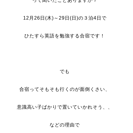
って聞いたことありますか？
12
月
26
日
(
木
)
～
29
日
(
日
)
の３泊
4
日
で
ひたすら英語を勉強する合宿です！
でも
合宿ってそもそも行くのが面倒くさい、
意識高い子ばかりで置いていかれそう、、
などの理由で