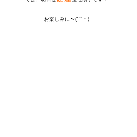
お楽しみに〜
(´˘`
＊
)