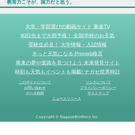
教育力こそが、国力だと思う。
大学・学部選びの動画サイト 東進TV
90日先まで大胆予報！ 全国学校のお天気
受験生必見！ 大学情報・入試情報
きっと元気になる Proverb格言
将来の夢や進路を見つけよう 未来発見サイト
時刻も天気もイベントも掲載! ナガセ世界時計
このサイトについて
リンクについて
お問い合わせ
プライバシーポリシー
データ利用
サイトマップ
ニュースリリース
Copyright © NagaseBrothers Inc.