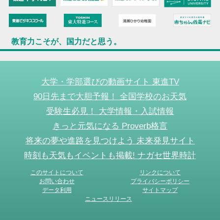
教育力こそが、国力だと思う。
大学・学部選びの動画サイト 東進TV
90日先まで大胆予報！ 全国学校のお天気
受験生必見！ 大学情報・入試情報
きっと元気になる Proverb格言
将来の夢や進路を見つけよう 未来発見サイト
時刻も天気もイベントも掲載! ナガセ世界時計
このサイトについて
リンクについて
お問い合わせ
プライバシーポリシー
データ利用
サイトマップ
ニュースリリース