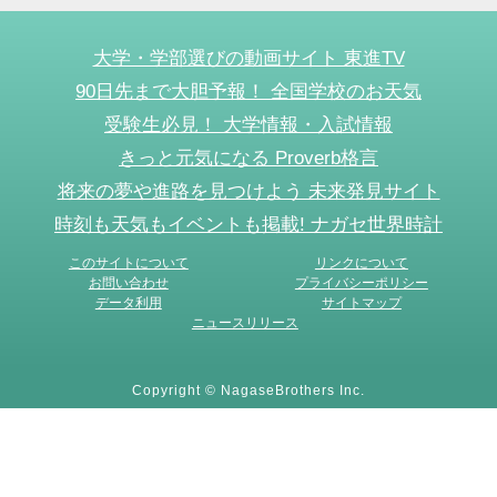
大学・学部選びの動画サイト 東進TV
90日先まで大胆予報！ 全国学校のお天気
受験生必見！ 大学情報・入試情報
きっと元気になる Proverb格言
将来の夢や進路を見つけよう 未来発見サイト
時刻も天気もイベントも掲載! ナガセ世界時計
このサイトについて
リンクについて
お問い合わせ
プライバシーポリシー
データ利用
サイトマップ
ニュースリリース
Copyright © NagaseBrothers Inc.