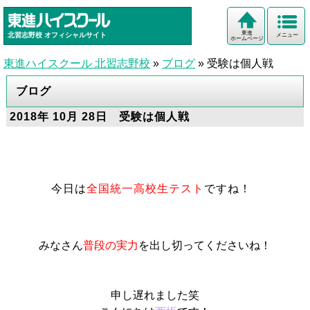
東進
北習志野校
オフィシャルサイト
メニュー
ホームページ
東進ハイスクール 北習志野校
»
ブログ
»
受験は個人戦
ブログ
2018年 10月 28日 受験は個人戦
今日は
全国統一高校生テスト
ですね！
みなさん
普段の実力
を出し切ってくださいね！
申し遅れました笑