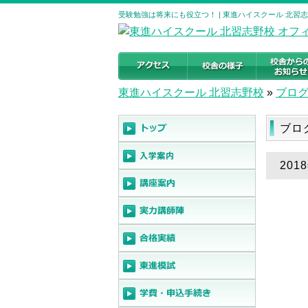
受験勉強は将来にも役立つ！ | 東進ハイスクール 北習
東進ハイスクール 北習志野校
»
ブロ
ブロ
20