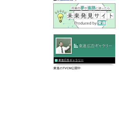
東進広告ギャラリー
東進のTVCM公開中