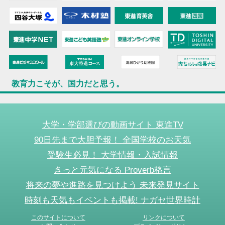
教育力こそが、国力だと思う。
大学・学部選びの動画サイト 東進TV
90日先まで大胆予報！ 全国学校のお天気
受験生必見！ 大学情報・入試情報
きっと元気になる Proverb格言
将来の夢や進路を見つけよう 未来発見サイト
時刻も天気もイベントも掲載! ナガセ世界時計
このサイトについて
リンクについて