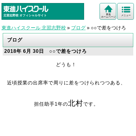
東進
北習志野校
オフィシャルサイト
メニュー
ホームページ
東進ハイスクール 北習志野校
»
ブログ
»
○○で差をつけろ
ブログ
2018年 6月 30日 ○○で差をつけろ
どうも！
近頃授業の出席率で周りに差をつけられつつある、
北村
担任助手1年の
です。