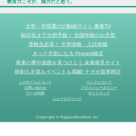
教育力こそが、国力だと思う。
大学・学部選びの動画サイト 東進TV
90日先まで大胆予報！ 全国学校のお天気
受験生必見！ 大学情報・入試情報
きっと元気になる Proverb格言
将来の夢や進路を見つけよう 未来発見サイト
時刻も天気もイベントも掲載! ナガセ世界時計
このサイトについて
リンクについて
お問い合わせ
プライバシーポリシー
データ利用
サイトマップ
ニュースリリース
Copyright © NagaseBrothers Inc.