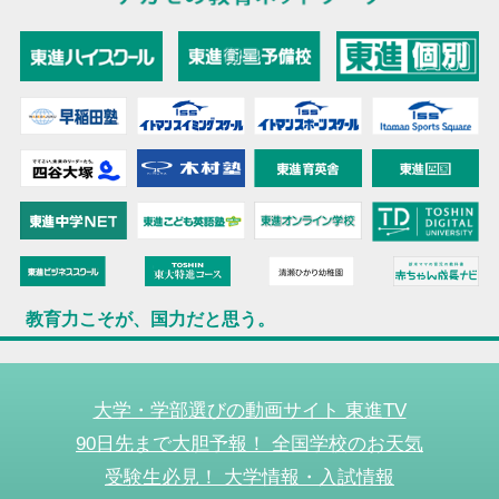
教育力こそが、国力だと思う。
大学・学部選びの動画サイト 東進TV
90日先まで大胆予報！ 全国学校のお天気
受験生必見！ 大学情報・入試情報