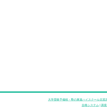
大学受験予備校・塾の東進ハイスクール北習志
合格システム
|
講座