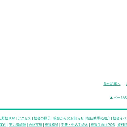
前の記事へ
|
ページ
野校TOP
|
アクセス
|
校舎の様子
|
校舎からのお知らせ
|
担任助手の紹介
|
校舎イベ
案内
|
実力講師陣
|
合格実績
|
東進模試
|
学費・申込手続き
|
東進生向けPOS
|
資料