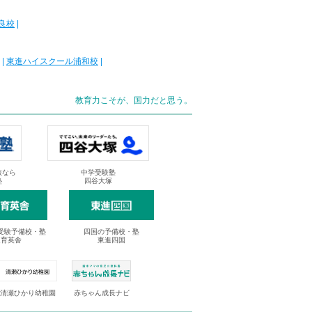
良校
|
|
東進ハイスクール浦和校
|
教育力こそが、国力だと思う。
抜なら
中学受験塾
塾
四谷大塚
受験予備校・塾
四国の予備校・塾
進育英舎
東進四国
清瀬ひかり幼稚園
赤ちゃん成長ナビ