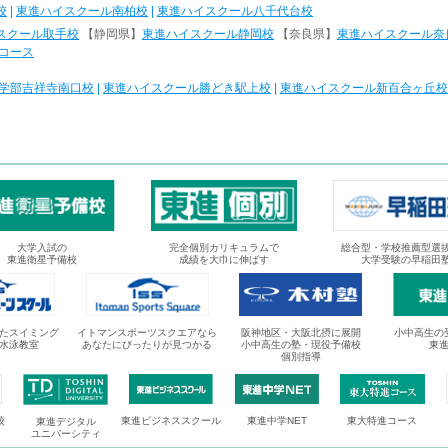
校
|
東進ハイスクール南柏校
|
東進ハイスクール八千代台校
スクール取手校
【静岡県】
東進ハイスクール静岡校
【奈良県】
東進ハイスクール奈
コース
学部吉祥寺南口校
|
東進ハイスクール勝どき駅上校
|
東進ハイスクール新百合ヶ丘校
大学入試の
完全個別カリキュラムで
総合型・学校推薦型選
東進衛星予備校
成績を大巾に伸ばす
大学受験の早稲田
たスイミング
イトマンスポーツスクエアなら
阪神地区・大阪北摂に展開
小中高生の
水泳教室
あなたにぴったりが見つかる
小中高生の塾・現役予備校
東
個別指導
校
東進ビジネススクール
東進中学NET
東大特進コース
東進デジタル
ユニバーシティ