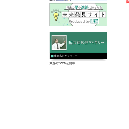
東進広告ギャラリー
東進のTVCM公開中