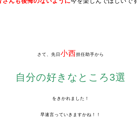
皆さんも後悔のないように
今を楽しんでほしいです
小西
さて、先日
担任助手から
自分の好きなところ3選
をきかれました！
早速言っていきますかね！！