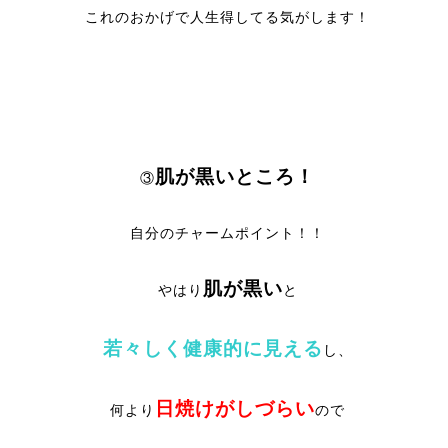
これのおかげで人生得してる気がします！
肌が黒いところ！
③
自分のチャームポイント！！
肌が黒い
やはり
と
若々しく健康的に見える
し、
日焼けがしづらい
何より
ので