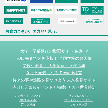
教育力こそが、国力だと思う。
大学・学部選びの動画サイト 東進TV
90日先まで大胆予報！ 全国学校のお天気
受験生必見！ 大学情報・入試情報
きっと元気になる Proverb格言
将来の夢や進路を見つけよう 未来発見サイト
時刻も天気もイベントも掲載! ナガセ世界時計
このサイトについて
リンクについて
お問い合わせ
プライバシーポリシー
データ利用
サイトマップ