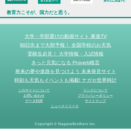
教育力こそが、国力だと思う。
大学・学部選びの動画サイト 東進TV
90日先まで大胆予報！ 全国学校のお天気
受験生必見！ 大学情報・入試情報
きっと元気になる Proverb格言
将来の夢や進路を見つけよう 未来発見サイト
時刻も天気もイベントも掲載! ナガセ世界時計
このサイトについて
リンクについて
お問い合わせ
プライバシーポリシー
データ利用
サイトマップ
ニュースリリース
Copyright © NagaseBrothers Inc.